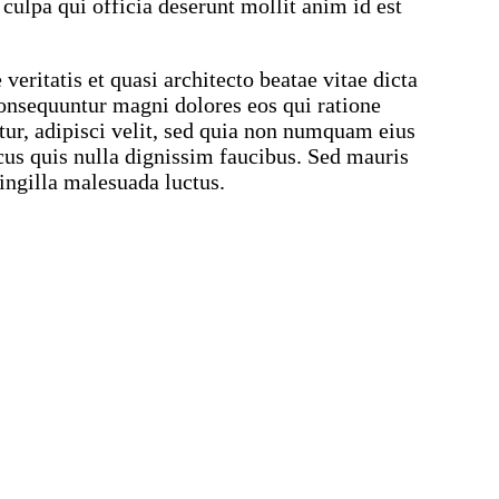
 culpa qui officia deserunt mollit anim id est
ritatis et quasi architecto beatae vitae dicta
consequuntur magni dolores eos qui ratione
ur, adipisci velit, sed quia non numquam eius
s quis nulla dignissim faucibus. Sed mauris
ringilla malesuada luctus.