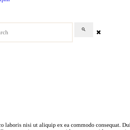
ATATÜRK
KÖŞESI
İLETIŞIM
 laboris nisi ut aliquip ex ea commodo consequat. Duis