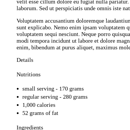
velit esse cillum dolore eu fugiat nulla pariatur
laborum. Sed ut perspiciatis unde omnis iste natu
Voluptatem accusantium doloremque laudantium, t
sunt explicabo. Nemo enim ipsam voluptatem quia
voluptatem sequi nesciunt. Neque porro quisquam
modi tempora incidunt ut labore et dolore mag
enim, bibendum at purus aliquet, maximus molesti
Details
Nutritions
small serving - 170 grams
regular serving - 280 grams
1,000 calories
52 grams of fat
Ingredients