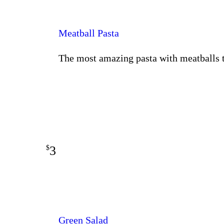
Meatball Pasta
The most amazing pasta with meatballs th
3
$
Green Salad