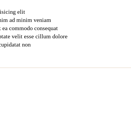
sicing elit
 enim ad minim veniam
 ex ea commodo consequat
ptate velit esse cillum dolore
 cupidatat non