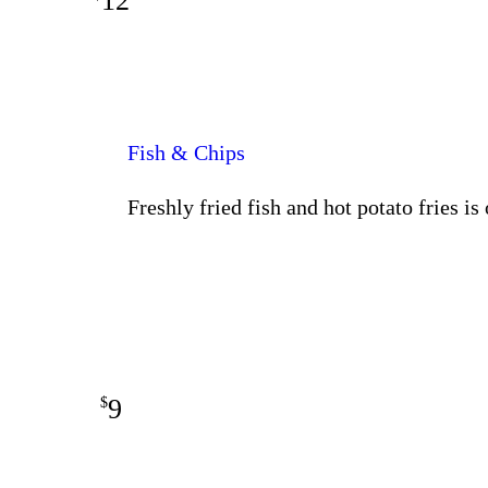
12
Fish & Chips
Freshly fried fish and hot potato fries is
9
$