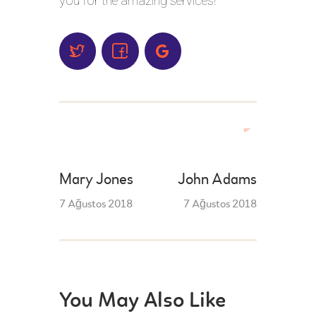
you for the amazing services!
İLETIŞIM
Mary Jones
John Adams
7 Ağustos 2018
7 Ağustos 2018
You May Also Like