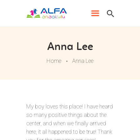
Anna Lee
Home
Anna Lee
ANA SAYFA
ALFA ANAOKULU
KADROMUZ
My boy loves this place! I have heard
EĞITIMLERIMIZ
so many positive things about the
ŞUBELERIMIZ
center, and when we finally arrived
ATATÜRK KÖŞESI
here, it all happened to be true! Thank