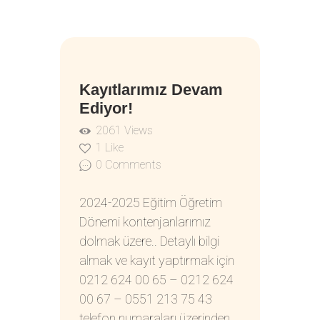
06
Kayıtlarımız Devam
Ağu
Ediyor!
2061
Views
1
Like
0
Comments
2024-2025 Eğitim Öğretim
Dönemi kontenjanlarımız
dolmak üzere.. Detaylı bilgi
almak ve kayıt yaptırmak için
0212 624 00 65 – 0212 624
00 67 – 0551 213 75 43
telefon numaraları üzerinden