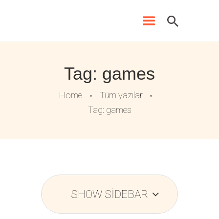
Tag: games
ANA SAYFA
Home
Tüm yazılar
ALFA ANAOKULU
Tag: games
KADROMUZ
EĞITIMLERIMIZ
ŞUBELERIMIZ
ATATÜRK KÖŞESI
İLETIŞIM
SHOW SIDEBAR