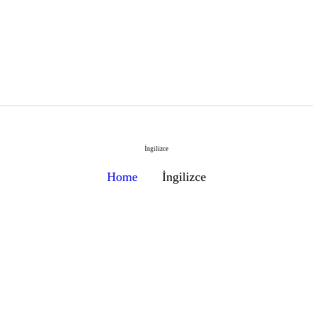
ANA SAYFA
ALFA ANAOKULU
KADROMUZ
EĞITIMLERIMIZ
İngilizce
ŞUBELERIMIZ
Home
İngilizce
ATATÜRK KÖŞESI
İLETIŞIM